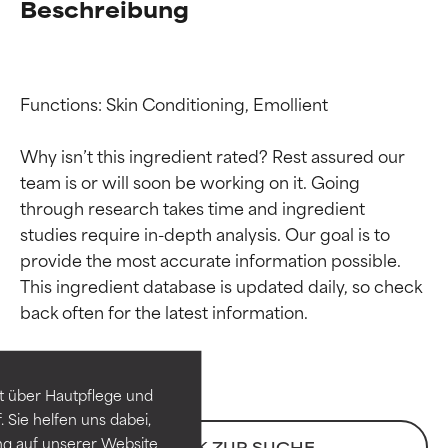
Beschreibung
Functions: Skin Conditioning, Emollient

Why isn’t this ingredient rated? Rest assured our 
team is or will soon be working on it. Going 
through research takes time and ingredient 
studies require in-depth analysis. Our goal is to 
provide the most accurate information possible. 
Bewertung der
Bewertung der
This ingredient database is updated daily, so check 
Inhaltsstoffe
Inhaltsstoffe
SEHR GUT
SEHR GUT
t über Hautpflege und
Erwiesen und durch
Erwiesen und durch
 Sie helfen uns dabei,
unabhängige Studien belegt.
unabhängige Studien belegt.
ng auf unserer Website
ZURÜCK ZUR SUCHE
Hervorragender Wirkstoff für
Hervorragender Wirkstoff für