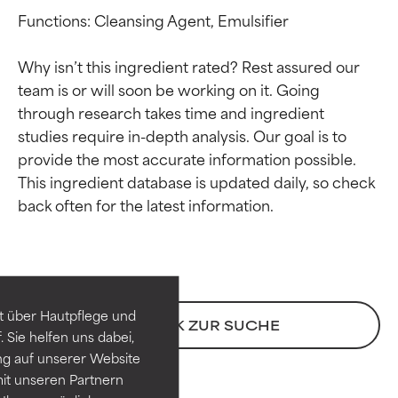
Functions: Cleansing Agent, Emulsifier

Why isn’t this ingredient rated? Rest assured our 
team is or will soon be working on it. Going 
through research takes time and ingredient 
studies require in-depth analysis. Our goal is to 
provide the most accurate information possible. 
This ingredient database is updated daily, so check 
Bewertung der
Bewertung der
Inhaltsstoffe
Inhaltsstoffe
SEHR GUT
SEHR GUT
t über Hautpflege und
Erwiesen und durch
Erwiesen und durch
ZURÜCK ZUR SUCHE
 Sie helfen uns dabei,
unabhängige Studien belegt.
unabhängige Studien belegt.
ng auf unserer Website
Hervorragender Wirkstoff für
Hervorragender Wirkstoff für
it unseren Partnern
die meisten Hauttypen und -
die meisten Hauttypen und -