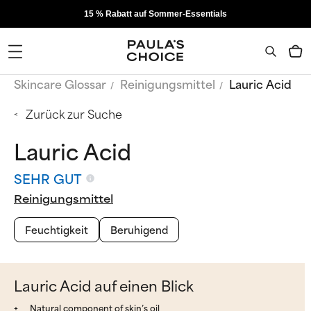
15 % Rabatt auf Sommer-Essentials
Skincare Glossar
Reinigungsmittel
Lauric Acid
Zurück zur Suche
Lauric Acid
SEHR GUT
Reinigungsmittel
Feuchtigkeit
Beruhigend
Lauric Acid auf einen Blick
Natural component of skin’s oil