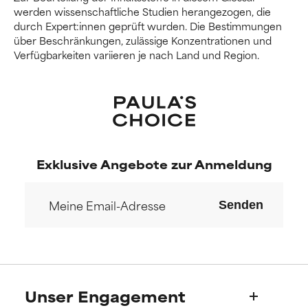
NICHT BEWERTET
NICHT BEWERTET
werden wissenschaftliche Studien herangezogen, die
durch Expert:innen geprüft wurden. Die Bestimmungen
Wir haben diesen Inhaltsstoff
Wir haben diesen Inhaltsstoff
über Beschränkungen, zulässige Konzentrationen und
noch nicht eingestuft, da wir
noch nicht eingestuft, da wir
Verfügbarkeiten variieren je nach Land und Region.
noch keine Gelegenheit hatten,
noch keine Gelegenheit hatten,
die Forschungsergebnisse zu
die Forschungsergebnisse zu
prüfen.
prüfen.
Exklusive Angebote zur Anmeldung
Senden
Unser Engagement