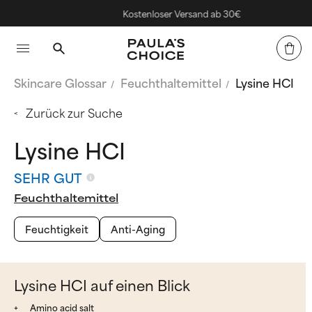
Kostenloser Versand ab 30€
Skincare Glossar
‌Feuchthaltemittel
Lysine HCI
Zurück zur Suche
Lysine HCI
SEHR GUT
‌Feuchthaltemittel
Feuchtigkeit
Anti-Aging
Lysine HCI auf einen Blick
Amino acid salt