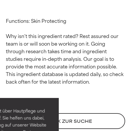
Functions: Skin Protecting

Why isn’t this ingredient rated? Rest assured our 
team is or will soon be working on it. Going 
through research takes time and ingredient 
studies require in-depth analysis. Our goal is to 
provide the most accurate information possible. 
This ingredient database is updated daily, so check 
Bewertung der
Bewertung der
Inhaltsstoffe
Inhaltsstoffe
SEHR GUT
SEHR GUT
t über Hautpflege und
Erwiesen und durch
Erwiesen und durch
 Sie helfen uns dabei,
unabhängige Studien belegt.
unabhängige Studien belegt.
ZURÜCK ZUR SUCHE
ng auf unserer Website
Hervorragender Wirkstoff für
Hervorragender Wirkstoff für