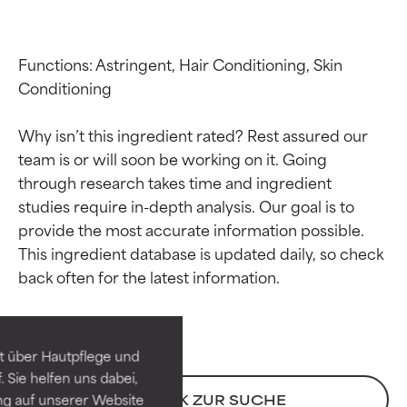
Functions: Astringent, Hair Conditioning, Skin 
Conditioning

Why isn’t this ingredient rated? Rest assured our 
team is or will soon be working on it. Going 
through research takes time and ingredient 
studies require in-depth analysis. Our goal is to 
provide the most accurate information possible. 
Bewertung der
Bewertung der
This ingredient database is updated daily, so check 
Inhaltsstoffe
Inhaltsstoffe
SEHR GUT
SEHR GUT
t über Hautpflege und
Erwiesen und durch
Erwiesen und durch
 Sie helfen uns dabei,
unabhängige Studien belegt.
unabhängige Studien belegt.
ng auf unserer Website
ZURÜCK ZUR SUCHE
Hervorragender Wirkstoff für
Hervorragender Wirkstoff für