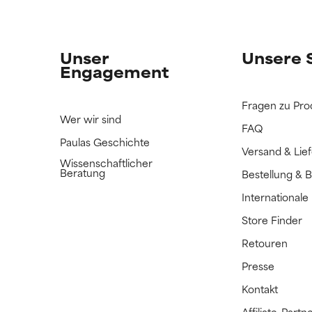
n Inhaltsstoff noch nicht eingestuft, da wir noch keine Gelegenhe
n Inhaltsstoff noch nicht eingestuft, da wir noch keine Gelegenhe
bnisse zu prüfen.
bnisse zu prüfen.
Unser
Unsere 
Engagement
Fragen zu Pro
Wer wir sind
FAQ
Paulas Geschichte
Versand & Lie
Wissenschaftlicher
Beratung
Bestellung & 
International
Store Finder
Retouren
Presse
Kontakt
Affiliate-Par