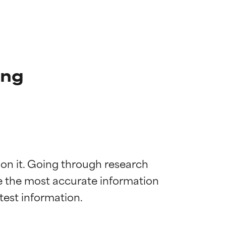
ung
 on it. Going through research 
de the most accurate information 
die meisten
die meisten