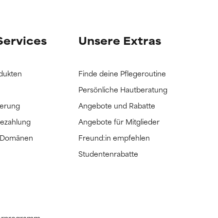
it hatten, die
it hatten, die
Services
Unsere Extras
dukten
Finde deine Pflegeroutine
Persönliche Hautberatung
ferung
Angebote und Rabatte
Bezahlung
Angebote für Mitglieder
e Domänen
Freund:in empfehlen
Studentenrabatte
tnerprogramm