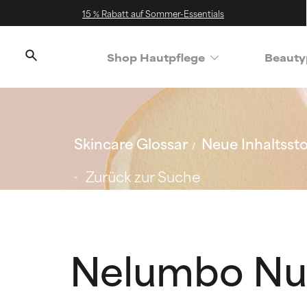
15 % Rabatt auf Sommer-Essentials
Shop Hautpflege
Beauty
Skincare Glossar
Neue Inhaltssto
Zurück zur Suche
Nelumbo Nuc