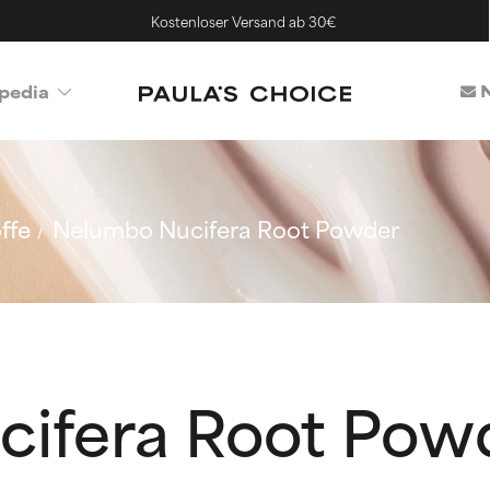
Kostenloser Versand ab 30€
N
pedia
ffe
Nelumbo Nucifera Root Powder
ifera Root Pow