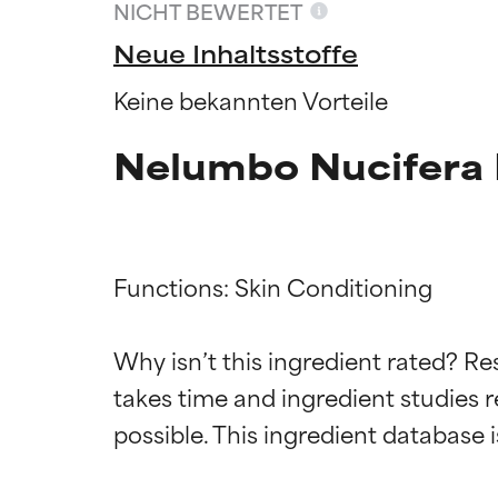
NICHT BEWERTET
Neue Inhaltsstoffe
Keine bekannten Vorteile
Nelumbo Nucifera
Functions: Skin Conditioning

Why isn’t this ingredient rated? Re
Bewertun
Bewertun
takes time and ingredient studies r
SEHR GUT
SEHR GUT
Erwiesen und du
Erwiesen und du