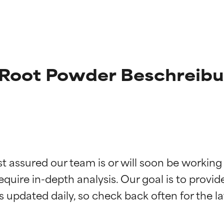
 Root Powder Beschreib
st assured our team is or will soon be working
g der Inhaltsstoffe
g der Inhaltsstoffe
equire in-depth analysis. Our goal is to provi
rch unabhängige Studien belegt. Hervorragender Wirkstoff für 
rch unabhängige Studien belegt. Hervorragender Wirkstoff für 