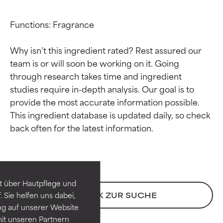
Functions: Fragrance

Why isn’t this ingredient rated? Rest assured our 
team is or will soon be working on it. Going 
through research takes time and ingredient 
studies require in-depth analysis. Our goal is to 
provide the most accurate information possible. 
This ingredient database is updated daily, so check 
Bewertung der
Bewertung der
Inhaltsstoffe
Inhaltsstoffe
SEHR GUT
SEHR GUT
t über Hautpflege und
Erwiesen und durch
Erwiesen und durch
 Sie helfen uns dabei,
ZURÜCK ZUR SUCHE
unabhängige Studien belegt.
unabhängige Studien belegt.
ng auf unserer Website
Hervorragender Wirkstoff für
Hervorragender Wirkstoff für
it unseren Partnern
die meisten Hauttypen und -
die meisten Hauttypen und -