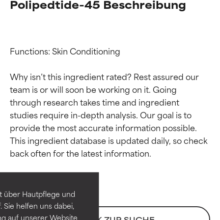
Polipedtide-45 Beschreibung
Functions: Skin Conditioning

Why isn’t this ingredient rated? Rest assured our 
team is or will soon be working on it. Going 
through research takes time and ingredient 
studies require in-depth analysis. Our goal is to 
provide the most accurate information possible. 
Bewertung der
Bewertung der
This ingredient database is updated daily, so check 
Inhaltsstoffe
Inhaltsstoffe
SEHR GUT
SEHR GUT
t über Hautpflege und
Erwiesen und durch
Erwiesen und durch
 Sie helfen uns dabei,
unabhängige Studien belegt.
unabhängige Studien belegt.
ng auf unserer Website
ZURÜCK ZUR SUCHE
Hervorragender Wirkstoff für
Hervorragender Wirkstoff für