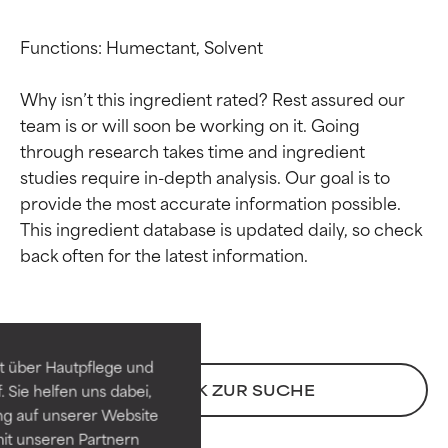
Functions: Humectant, Solvent

Why isn’t this ingredient rated? Rest assured our 
team is or will soon be working on it. Going 
through research takes time and ingredient 
studies require in-depth analysis. Our goal is to 
provide the most accurate information possible. 
This ingredient database is updated daily, so check 
Bewertung der
Bewertung der
Inhaltsstoffe
Inhaltsstoffe
SEHR GUT
SEHR GUT
t über Hautpflege und
Erwiesen und durch
Erwiesen und durch
ZURÜCK ZUR SUCHE
 Sie helfen uns dabei,
unabhängige Studien belegt.
unabhängige Studien belegt.
ng auf unserer Website
Hervorragender Wirkstoff für
Hervorragender Wirkstoff für
it unseren Partnern
die meisten Hauttypen und -
die meisten Hauttypen und -