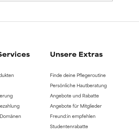
it hatten, die
it hatten, die
Services
Unsere Extras
dukten
Finde deine Pflegeroutine
Persönliche Hautberatung
ferung
Angebote und Rabatte
Bezahlung
Angebote für Mitglieder
e Domänen
Freund:in empfehlen
Studentenrabatte