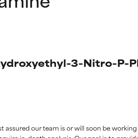
ydroxyethyl-3-Nitro-P-
g der Inhaltsstoffe
g der Inhaltsstoffe
st assured our team is or will soon be working
equire in-depth analysis. Our goal is to provi