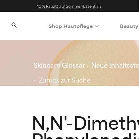
15 % Rabatt auf Sommer-Essentials
Shop Hautpflege
Beauty
Skincare Glossar
Neue Inhaltssto
Zurück zur Suche
N,N'-Dimeth
Phenylened