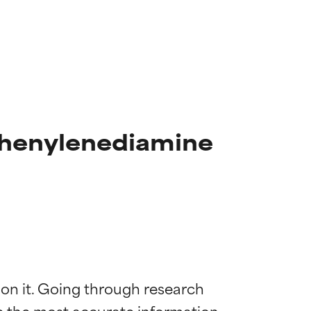
Phenylenediamine
 on it. Going through research 
de the most accurate information 