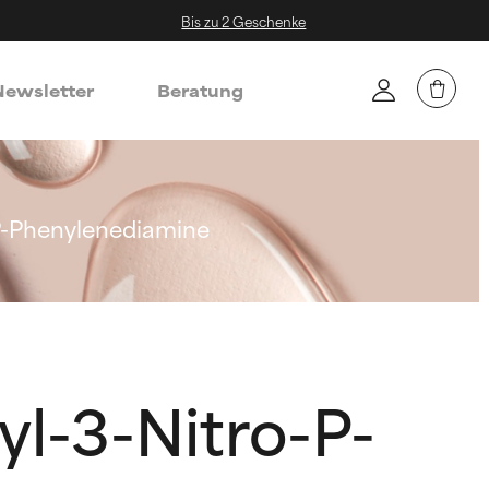
Bis zu 2 Geschenke
ewsletter
Beratung
P-Phenylenediamine
l-3-Nitro-P-