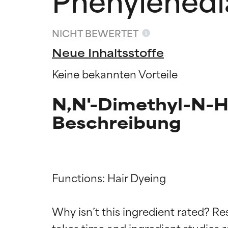
NICHT BEWERTET
Neue Inhaltsstoffe
Keine bekannten Vorteile
N,N'-Dimethyl-N-H
Beschreibung
Functions: Hair Dyeing

Bewertun
Bewertun
Why isn’t this ingredient rated? Re
takes time and ingredient studies r