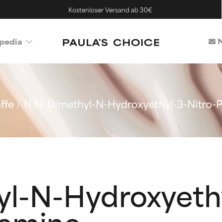
Kostenloser Versand ab 30€
N
pedia
ffe
N,N'-Dimethyl-N-Hydroxyethyl-3-Nitro-
yl-N-Hydroxyethy
iamine