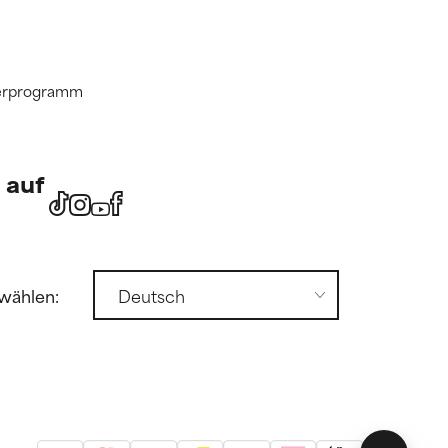
tnerprogramm
 auf
wählen: