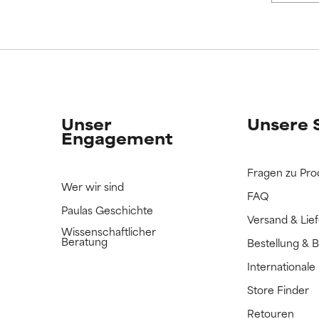
ERTET
ERTET
n Inhaltsstoff noch nicht eingestuft, da wir noch keine Gelegenhe
n Inhaltsstoff noch nicht eingestuft, da wir noch keine Gelegenhe
bnisse zu prüfen.
bnisse zu prüfen.
Unser
Unsere 
Engagement
Fragen zu Pro
Wer wir sind
FAQ
Paulas Geschichte
Versand & Lie
Wissenschaftlicher
Beratung
Bestellung & 
International
Store Finder
Retouren