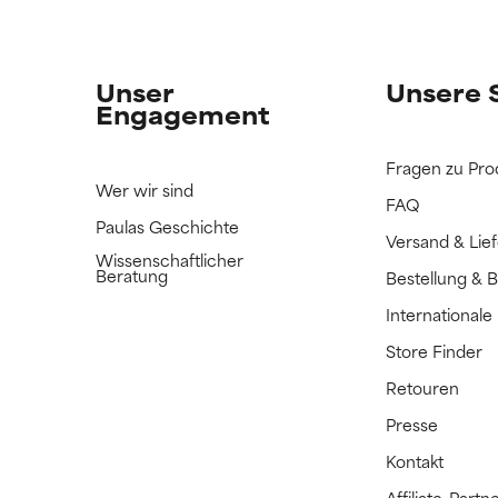
n Inhaltsstoff noch nicht eingestuft, da wir noch keine Gelegenhe
n Inhaltsstoff noch nicht eingestuft, da wir noch keine Gelegenhe
bnisse zu prüfen.
bnisse zu prüfen.
Unser
Unsere 
Engagement
Fragen zu Pro
Wer wir sind
FAQ
Paulas Geschichte
Versand & Lie
Wissenschaftlicher
Beratung
Bestellung & 
International
Store Finder
Retouren
Presse
Kontakt
Affiliate-Par