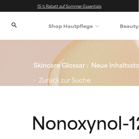
15 % Rabatt auf Sommer-Essentials
Shop Hautpflege
Beauty
Skincare Glossar
Neue Inhaltssto
Zurück zur Suche
Nonoxynol-1