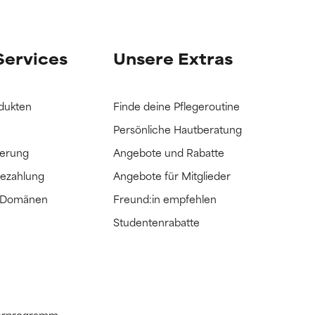
it hatten, die
it hatten, die
Services
Unsere Extras
dukten
Finde deine Pflegeroutine
Persönliche Hautberatung
ferung
Angebote und Rabatte
Bezahlung
Angebote für Mitglieder
e Domänen
Freund:in empfehlen
Studentenrabatte
tnerprogramm