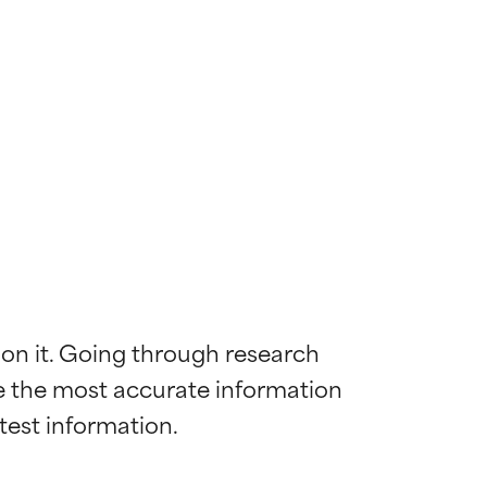
 on it. Going through research 
de the most accurate information 
die meisten
die meisten