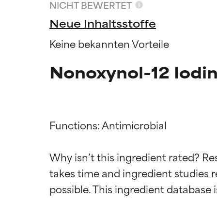
NICHT BEWERTET
Neue Inhaltsstoffe
Keine bekannten Vorteile
Nonoxynol-12 Iodi
Functions: Antimicrobial

Why isn’t this ingredient rated? Re
Bewertun
Bewertun
takes time and ingredient studies r
SEHR GUT
SEHR GUT
Erwiesen und du
Erwiesen und du