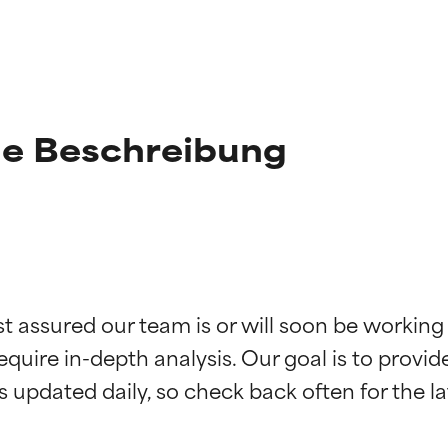
ne Beschreibung
st assured our team is or will soon be working
g der Inhaltsstoffe
g der Inhaltsstoffe
equire in-depth analysis. Our goal is to provi
rch unabhängige Studien belegt. Hervorragender Wirkstoff für 
rch unabhängige Studien belegt. Hervorragender Wirkstoff für 