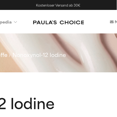
Kostenloser Versand ab 30€
N
pedia
ffe
Nonoxynol-12 Iodine
2 Iodine