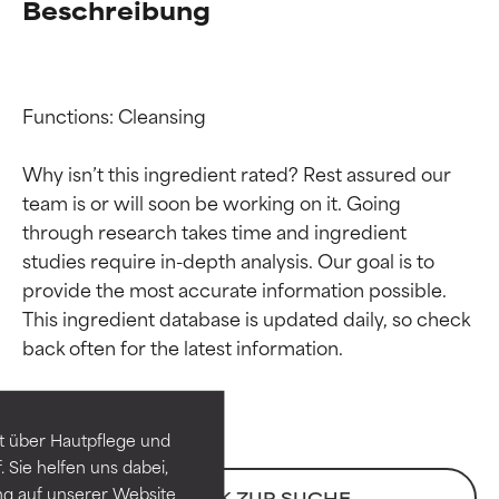
Beschreibung
Functions: Cleansing

Why isn’t this ingredient rated? Rest assured our 
team is or will soon be working on it. Going 
through research takes time and ingredient 
studies require in-depth analysis. Our goal is to 
provide the most accurate information possible. 
Bewertung der
Bewertung der
This ingredient database is updated daily, so check 
Inhaltsstoffe
Inhaltsstoffe
SEHR GUT
SEHR GUT
t über Hautpflege und
Erwiesen und durch
Erwiesen und durch
 Sie helfen uns dabei,
unabhängige Studien belegt.
unabhängige Studien belegt.
ng auf unserer Website
ZURÜCK ZUR SUCHE
Hervorragender Wirkstoff für
Hervorragender Wirkstoff für