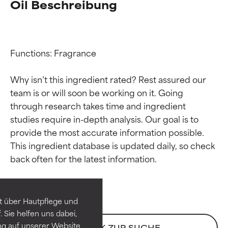
Oil Beschreibung
Functions: Fragrance

Why isn’t this ingredient rated? Rest assured our 
team is or will soon be working on it. Going 
through research takes time and ingredient 
studies require in-depth analysis. Our goal is to 
provide the most accurate information possible. 
Bewertung der
Bewertung der
This ingredient database is updated daily, so check 
Inhaltsstoffe
Inhaltsstoffe
SEHR GUT
SEHR GUT
t über Hautpflege und
Erwiesen und durch
Erwiesen und durch
 Sie helfen uns dabei,
unabhängige Studien belegt.
unabhängige Studien belegt.
ng auf unserer Website
ZURÜCK ZUR SUCHE
Hervorragender Wirkstoff für
Hervorragender Wirkstoff für