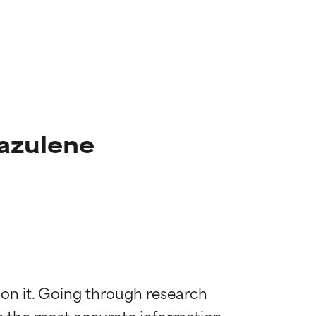
azulene
 on it. Going through research 
de the most accurate information 