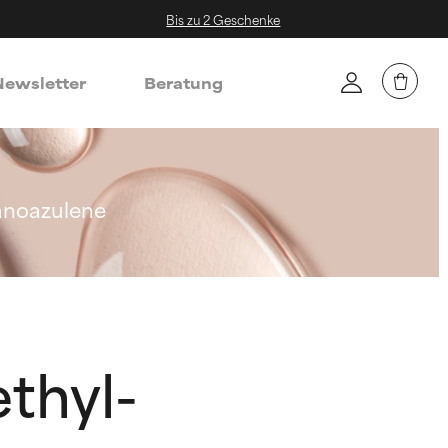
Bis zu 2 Geschenke
ewsletter
Beratung
anoazulene
thyl-