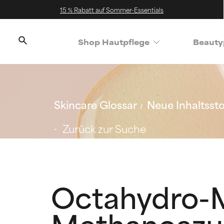
15 % Rabatt auf Sommer-Essentials
Shop Hautpflege
Beauty
Skincare Glossar
Neue Inhaltssto
Zurück zur Suche
Octahydro-M
Methanoazu