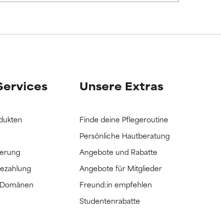
it hatten, die
it hatten, die
Services
Unsere Extras
dukten
Finde deine Pflegeroutine
Persönliche Hautberatung
ferung
Angebote und Rabatte
Bezahlung
Angebote für Mitglieder
e Domänen
Freund:in empfehlen
Studentenrabatte