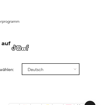
tnerprogramm
 auf
wählen: