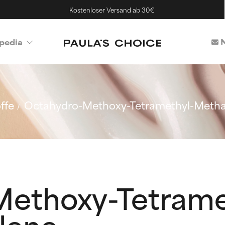
Kostenloser Versand ab 30€
N
pedia
ffe
Octahydro-Methoxy-Tetramethyl-Meth
ethoxy-Tetrame
lene