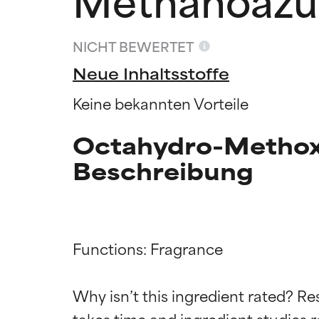
NICHT BEWERTET
Neue Inhaltsstoffe
Keine bekannten Vorteile
Octahydro-Methox
Beschreibung
Functions: Fragrance

Bewertun
Bewertun
Why isn’t this ingredient rated? Re
takes time and ingredient studies r