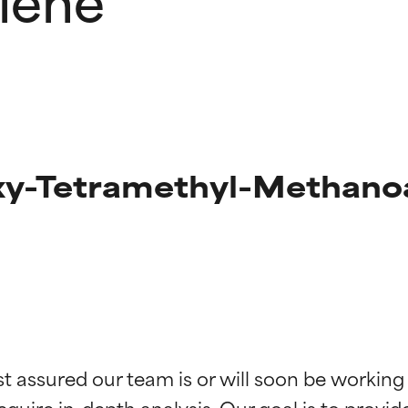
y-Tetramethyl-Methano
g der Inhaltsstoffe
g der Inhaltsstoffe
st assured our team is or will soon be working
equire in-depth analysis. Our goal is to provi