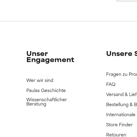
ERTET
ERTET
n Inhaltsstoff noch nicht eingestuft, da wir noch keine Gelegenhe
n Inhaltsstoff noch nicht eingestuft, da wir noch keine Gelegenhe
bnisse zu prüfen.
bnisse zu prüfen.
Unser
Unsere 
Engagement
Fragen zu Pro
Wer wir sind
FAQ
Paulas Geschichte
Versand & Lie
Wissenschaftlicher
Beratung
Bestellung & 
International
Store Finder
Retouren