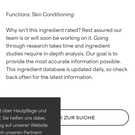
Functions: Skin Conditioning

Why isn’t this ingredient rated? Rest assured our 
team is or will soon be working on it. Going 
through research takes time and ingredient 
studies require in-depth analysis. Our goal is to 
provide the most accurate information possible. 
This ingredient database is updated daily, so check 
Bewertung der
Bewertung der
Inhaltsstoffe
Inhaltsstoffe
SEHR GUT
SEHR GUT
t über Hautpflege und
Erwiesen und durch
Erwiesen und durch
ZURÜCK ZUR SUCHE
 Sie helfen uns dabei,
unabhängige Studien belegt.
unabhängige Studien belegt.
ng auf unserer Website
Hervorragender Wirkstoff für
Hervorragender Wirkstoff für
it unseren Partnern
die meisten Hauttypen und -
die meisten Hauttypen und -