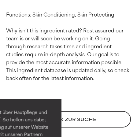
Functions: Skin Conditioning, Skin Protecting

Why isn’t this ingredient rated? Rest assured our 
team is or will soon be working on it. Going 
through research takes time and ingredient 
studies require in-depth analysis. Our goal is to 
provide the most accurate information possible. 
This ingredient database is updated daily, so check 
Bewertung der
Bewertung der
Inhaltsstoffe
Inhaltsstoffe
SEHR GUT
SEHR GUT
t über Hautpflege und
Erwiesen und durch
Erwiesen und durch
ZURÜCK ZUR SUCHE
 Sie helfen uns dabei,
unabhängige Studien belegt.
unabhängige Studien belegt.
ng auf unserer Website
Hervorragender Wirkstoff für
Hervorragender Wirkstoff für
it unseren Partnern
die meisten Hauttypen und -
die meisten Hauttypen und -