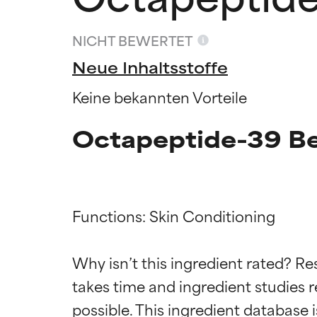
NICHT BEWERTET
Neue Inhaltsstoffe
Keine bekannten Vorteile
Octapeptide-39 B
Functions: Skin Conditioning

Bewertun
Bewertun
Why isn’t this ingredient rated? Re
takes time and ingredient studies r
SEHR GUT
SEHR GUT