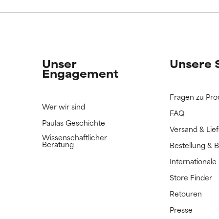
ERTET
ERTET
n Inhaltsstoff noch nicht eingestuft, da wir noch keine Gelegenhe
n Inhaltsstoff noch nicht eingestuft, da wir noch keine Gelegenhe
bnisse zu prüfen.
bnisse zu prüfen.
Unser
Unsere 
Engagement
Fragen zu Pro
Wer wir sind
FAQ
Paulas Geschichte
Versand & Lie
Wissenschaftlicher
Beratung
Bestellung & 
International
Store Finder
Retouren
Presse