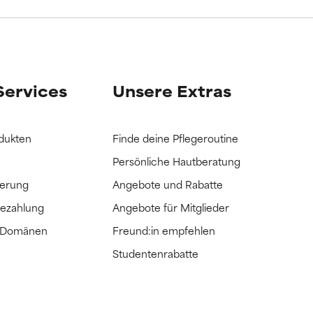
it hatten, die
it hatten, die
Services
Unsere Extras
dukten
Finde deine Pflegeroutine
Persönliche Hautberatung
ferung
Angebote und Rabatte
Bezahlung
Angebote für Mitglieder
e Domänen
Freund:in empfehlen
Studentenrabatte