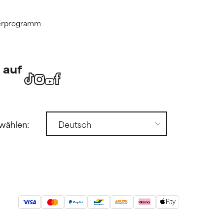
tnerprogramm
 auf
wählen: