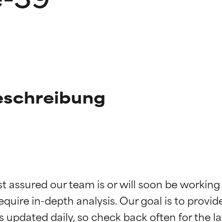
eschreibung
g der Inhaltsstoffe
g der Inhaltsstoffe
st assured our team is or will soon be working
equire in-depth analysis. Our goal is to provi