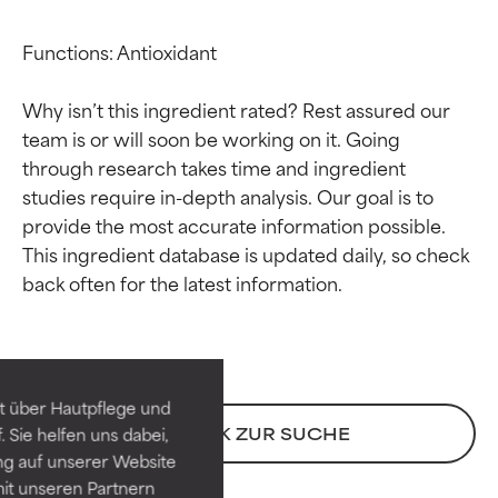
Functions: Antioxidant

Why isn’t this ingredient rated? Rest assured our 
team is or will soon be working on it. Going 
through research takes time and ingredient 
studies require in-depth analysis. Our goal is to 
provide the most accurate information possible. 
This ingredient database is updated daily, so check 
Bewertung der
Bewertung der
Inhaltsstoffe
Inhaltsstoffe
SEHR GUT
SEHR GUT
t über Hautpflege und
Erwiesen und durch
Erwiesen und durch
ZURÜCK ZUR SUCHE
 Sie helfen uns dabei,
unabhängige Studien belegt.
unabhängige Studien belegt.
ng auf unserer Website
Hervorragender Wirkstoff für
Hervorragender Wirkstoff für
it unseren Partnern
die meisten Hauttypen und -
die meisten Hauttypen und -