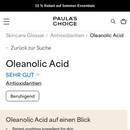
15 % Rabatt auf Sommer-Essentials
Skincare Glossar
Antioxidantien
Oleanolic Acid
Zurück zur Suche
Oleanolic Acid
SEHR GUT
Antioxidantien
Beruhigend
Oleanolic Acid auf einen Blick
Potent soothing ingredient for skin