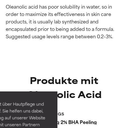
Oleanolic acid has poor solubility in water, so in 
order to maximize its effectiveness in skin care 
products, it is usually lab synthesized and 
encapsulated prior to being added to a formula. 
Bewertung der
Bewertung der
Produkte mit
Inhaltsstoffe
Inhaltsstoffe
Oleanolic Acid
SEHR GUT
SEHR GUT
t über Hautpflege und
Erwiesen und durch
Erwiesen und durch
 Sie helfen uns dabei,
unabhängige Studien belegt.
unabhängige Studien belegt.
SCHRITT 3 PEELINGS
Routine
ng auf unserer Website
Hervorragender Wirkstoff für
Hervorragender Wirkstoff für
Resist Anti-Aging 2% BHA Peeling
it unseren Partnern
die meisten Hauttypen und -
die meisten Hauttypen und -