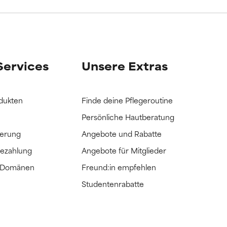
it hatten, die
it hatten, die
Services
Unsere Extras
dukten
Finde deine Pflegeroutine
Persönliche Hautberatung
ferung
Angebote und Rabatte
Bezahlung
Angebote für Mitglieder
e Domänen
Freund:in empfehlen
Studentenrabatte