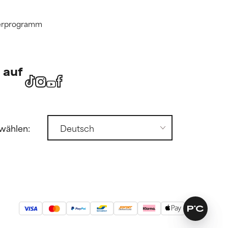
tnerprogramm
 auf
wählen: