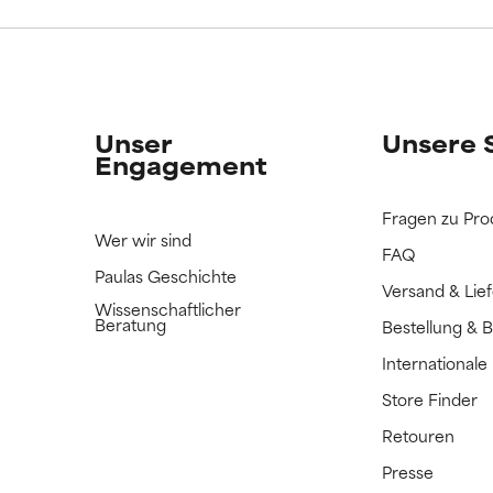
ERTET
ERTET
n Inhaltsstoff noch nicht eingestuft, da wir noch keine Gelegenhe
n Inhaltsstoff noch nicht eingestuft, da wir noch keine Gelegenhe
bnisse zu prüfen.
bnisse zu prüfen.
Unser
Unsere 
Engagement
Fragen zu Pro
Wer wir sind
FAQ
Paulas Geschichte
Versand & Lie
Wissenschaftlicher
Beratung
Bestellung & 
International
Store Finder
Retouren
Presse