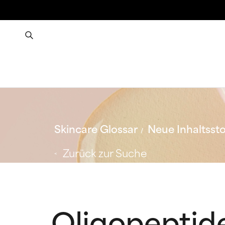
Skincare Glossar
Neue Inhaltssto
Zurück zur Suche
Oligopeptid