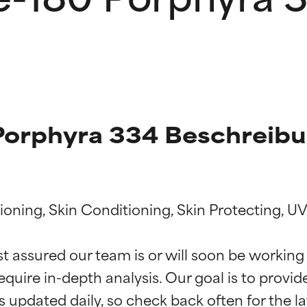
Porphyra 334 Beschreib
oning, Skin Conditioning, Skin Protecting, UV F
g der Inhaltsstoffe
g der Inhaltsstoffe
st assured our team is or will soon be working
equire in-depth analysis. Our goal is to provi