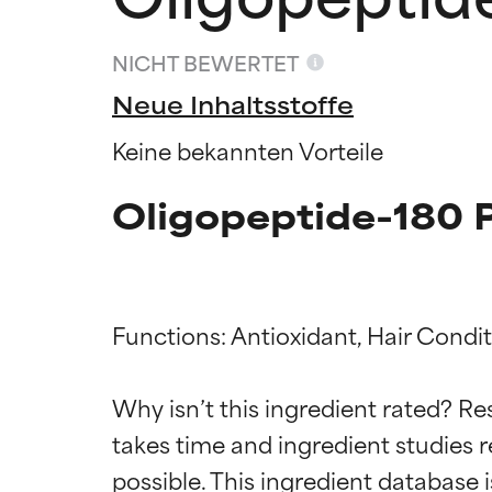
NICHT BEWERTET
Neue Inhaltsstoffe
Keine bekannten Vorteile
Oligopeptide-180 
Functions: Antioxidant, Hair Conditi
Bewertun
Bewertun
Why isn’t this ingredient rated? Re
takes time and ingredient studies r
SEHR GUT
SEHR GUT