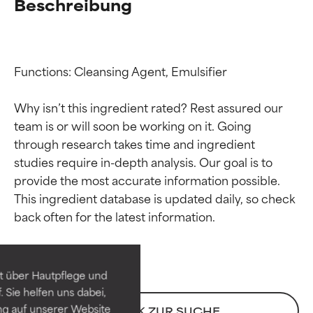
Beschreibung
Functions: Cleansing Agent, Emulsifier

Why isn’t this ingredient rated? Rest assured our 
team is or will soon be working on it. Going 
through research takes time and ingredient 
studies require in-depth analysis. Our goal is to 
provide the most accurate information possible. 
Bewertung der
Bewertung der
This ingredient database is updated daily, so check 
Inhaltsstoffe
Inhaltsstoffe
SEHR GUT
SEHR GUT
t über Hautpflege und
Erwiesen und durch
Erwiesen und durch
 Sie helfen uns dabei,
unabhängige Studien belegt.
unabhängige Studien belegt.
ng auf unserer Website
ZURÜCK ZUR SUCHE
Hervorragender Wirkstoff für
Hervorragender Wirkstoff für