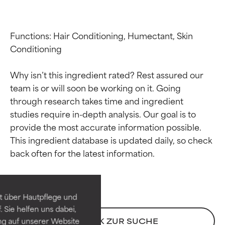
Functions: Hair Conditioning, Humectant, Skin 
Conditioning

Why isn’t this ingredient rated? Rest assured our 
team is or will soon be working on it. Going 
through research takes time and ingredient 
studies require in-depth analysis. Our goal is to 
provide the most accurate information possible. 
Bewertung der
Bewertung der
This ingredient database is updated daily, so check 
Inhaltsstoffe
Inhaltsstoffe
SEHR GUT
SEHR GUT
t über Hautpflege und
Erwiesen und durch
Erwiesen und durch
 Sie helfen uns dabei,
unabhängige Studien belegt.
unabhängige Studien belegt.
ng auf unserer Website
ZURÜCK ZUR SUCHE
Hervorragender Wirkstoff für
Hervorragender Wirkstoff für