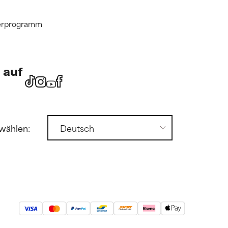
tnerprogramm
 auf
wählen: