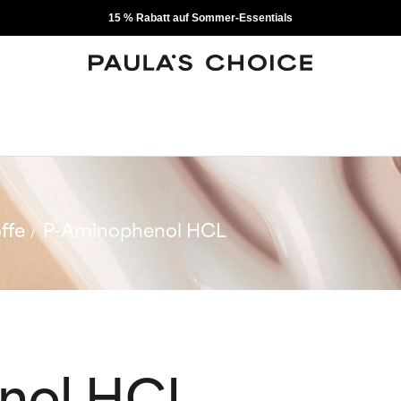
15 % Rabatt auf Sommer-Essentials
ffe
P-Aminophenol HCL
nol HCL