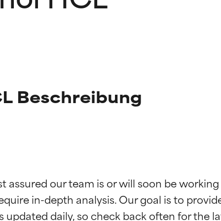
L Beschreibung
g der Inhaltsstoffe
g der Inhaltsstoffe
st assured our team is or will soon be working
equire in-depth analysis. Our goal is to provi