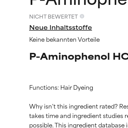
NICHT BEWERTET
Neue Inhaltsstoffe
Keine bekannten Vorteile
P-Aminophenol HC
Functions: Hair Dyeing

Bewertun
Bewertun
Why isn’t this ingredient rated? Re
takes time and ingredient studies r
SEHR GUT
SEHR GUT