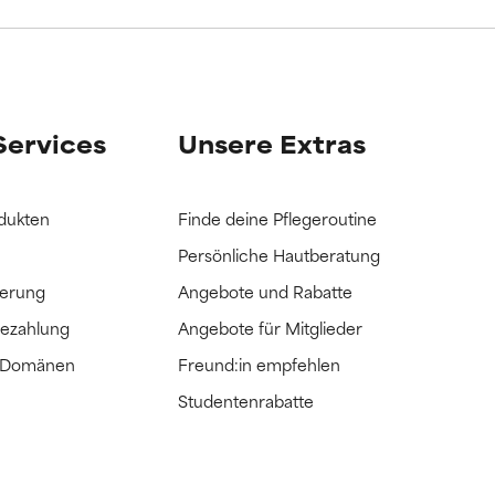
it hatten, die
it hatten, die
Services
Unsere Extras
dukten
Finde deine Pflegeroutine
Persönliche Hautberatung
ferung
Angebote und Rabatte
Bezahlung
Angebote für Mitglieder
e Domänen
Freund:in empfehlen
Studentenrabatte