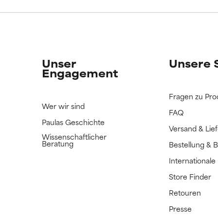
ERTET
ERTET
n Inhaltsstoff noch nicht eingestuft, da wir noch keine Gelegenhe
n Inhaltsstoff noch nicht eingestuft, da wir noch keine Gelegenhe
bnisse zu prüfen.
bnisse zu prüfen.
Unser
Unsere 
Engagement
Fragen zu Pro
Wer wir sind
FAQ
Paulas Geschichte
Versand & Lie
Wissenschaftlicher
Beratung
Bestellung & 
International
Store Finder
Retouren
Presse