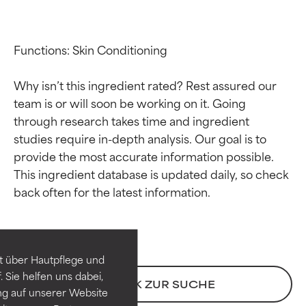
Functions: Skin Conditioning

Why isn’t this ingredient rated? Rest assured our 
team is or will soon be working on it. Going 
through research takes time and ingredient 
studies require in-depth analysis. Our goal is to 
provide the most accurate information possible. 
This ingredient database is updated daily, so check 
Bewertung der
Bewertung der
Inhaltsstoffe
Inhaltsstoffe
SEHR GUT
SEHR GUT
t über Hautpflege und
Erwiesen und durch
Erwiesen und durch
 Sie helfen uns dabei,
unabhängige Studien belegt.
unabhängige Studien belegt.
ZURÜCK ZUR SUCHE
ng auf unserer Website
Hervorragender Wirkstoff für
Hervorragender Wirkstoff für