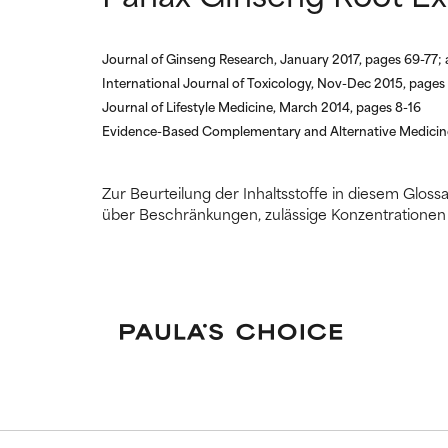
Wir haben diese
Wir haben diese
Forschungserge
Forschungserge
Journal of Ginseng Research, January 2017, pages 69-77; 
International Journal of Toxicology, Nov-Dec 2015, page
Journal of Lifestyle Medicine, March 2014, pages 8-16
Evidence-Based Complementary and Alternative Medicine
Zur Beurteilung der Inhaltsstoffe in diesem Glo
über Beschränkungen, zulässige Konzentrationen 