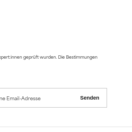
it hatten, die
it hatten, die
 Expert:innen geprüft wurden. Die Bestimmungen
Senden