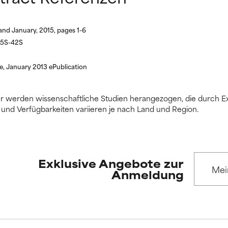
n Inhaltsstoff noch nicht eingestuft, da wir noch keine Gelegenhe
n Inhaltsstoff noch nicht eingestuft, da wir noch keine Gelegenhe
bnisse zu prüfen.
bnisse zu prüfen.
and January, 2015, pages 1-6
s 5S-42S
, January 2013 ePublication
ssar werden wissenschaftliche Studien herangezogen, die durch
und Verfügbarkeiten variieren je nach Land und Region.
Exklusive Angebote zur
Anmeldung