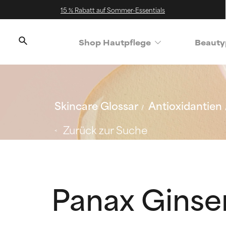
15 % Rabatt auf Sommer-Essentials
Shop Hautpflege
Beauty
Skincare Glossar
Antioxidantien
Zurück zur Suche
Panax Ginse