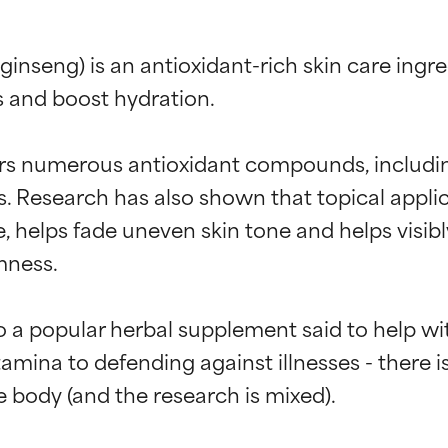
inseng) is an antioxidant-rich skin care ingre
 and boost hydration.

ers numerous antioxidant compounds, including
. Research has also shown that topical applic
, helps fade uneven skin tone and helps visib
mness.

o a popular herbal supplement said to help with
g der Inhaltsstoffe
g der Inhaltsstoffe
mina to defending against illnesses - there 
body (and the research is mixed).

rch unabhängige Studien belegt. Hervorragender Wirkstoff für 
rch unabhängige Studien belegt. Hervorragender Wirkstoff für 