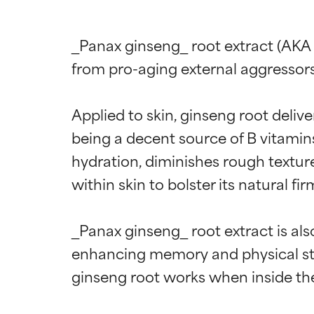
_Panax ginseng_ root extract (AKA g
from pro-aging external aggressors
Applied to skin, ginseng root deliv
being a decent source of B vitamins
hydration, diminishes rough texture
within skin to bolster its natural fir
_Panax ginseng_ root extract is als
Bewertun
Bewertun
enhancing memory and physical sta
ginseng root works when inside the 
SEHR GUT
SEHR GUT
Erwiesen und du
Erwiesen und du