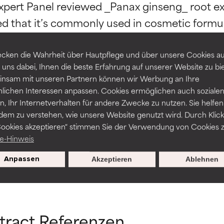
ert Panel reviewed _Panax ginseng_ root extr
-probleme.
-probleme.
ted that it’s commonly used in cosmetic form
erbesserung der Textur, Stabilität oder Tiefenwirkung einer For
erbesserung der Textur, Stabilität oder Tiefenwirkung einer For
cken die Wahrheit über Hautpflege und über unsere Cookies auf
 uns dabei, Ihnen die beste Erfahrung auf unserer Website zu bi
NITTLICH
NITTLICH
nsam mit unseren Partnern können wir Werbung an Ihre
nicht irritierend, kann aber auch ästhetische, Haltbarkeits- oder
nicht irritierend, kann aber auch ästhetische, Haltbarkeits- oder
nlichen Interessen anpassen. Cookies ermöglichen auch soziale
sen, die die Verwendbarkeit einschränken.
sen, die die Verwendbarkeit einschränken.
, Ihr Internetverhalten für andere Zwecke zu nutzen. Sie helfen
dem zu verstehen, wie unsere Website genutzt wird. Durch Klick
Cookies akzeptieren“ stimmen Sie der Verwendung von Cookies z
Gefahr von Hautreizungen. Das Risiko wächst, wenn es mit ande
Gefahr von Hautreizungen. Das Risiko wächst, wenn es mit ande
e-Hinweis
haltsstoffen kombiniert wird.
haltsstoffen kombiniert wird.
Anpassen
Akzeptieren
Ablehnen
ZURÜCK ZUR SUCHE
HT
HT
en, Entzündungen, Trockenheit etc. verursachen. Kann bei besti
en, Entzündungen, Trockenheit etc. verursachen. Kann bei besti
hilfreich sein, schadet aber insgesamt nachweislich mehr, als da
hilfreich sein, schadet aber insgesamt nachweislich mehr, als da
tract Referenzen
ERTET
ERTET