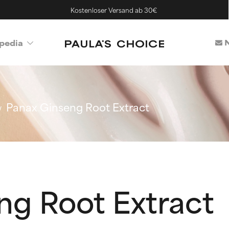
Kostenloser Versand ab 30€
N
pedia
Panax Ginseng Root Extract
ng Root Extract