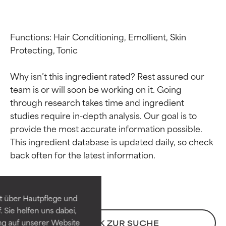
Functions: Hair Conditioning, Emollient, Skin 
Protecting, Tonic

Why isn’t this ingredient rated? Rest assured our 
team is or will soon be working on it. Going 
through research takes time and ingredient 
studies require in-depth analysis. Our goal is to 
provide the most accurate information possible. 
Bewertung der
Bewertung der
This ingredient database is updated daily, so check 
Inhaltsstoffe
Inhaltsstoffe
SEHR GUT
SEHR GUT
t über Hautpflege und
Erwiesen und durch
Erwiesen und durch
 Sie helfen uns dabei,
unabhängige Studien belegt.
unabhängige Studien belegt.
ng auf unserer Website
ZURÜCK ZUR SUCHE
Hervorragender Wirkstoff für
Hervorragender Wirkstoff für