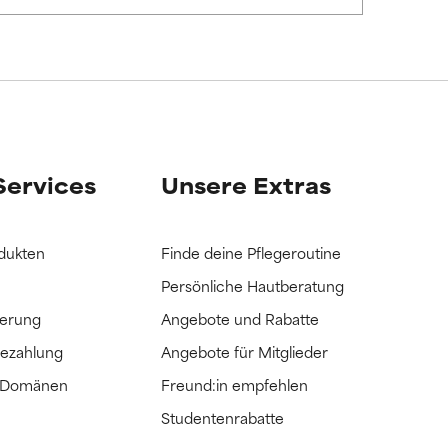
it hatten, die
it hatten, die
Services
Unsere Extras
dukten
Finde deine Pflegeroutine
Persönliche Hautberatung
ferung
Angebote und Rabatte
Bezahlung
Angebote für Mitglieder
e Domänen
Freund:in empfehlen
Studentenrabatte