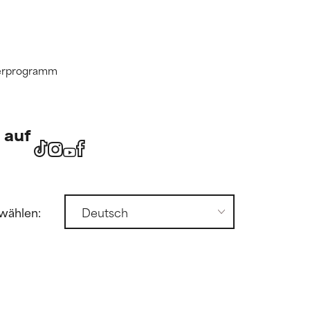
tnerprogramm
 auf
wählen: