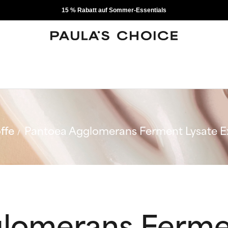
15 % Rabatt auf Sommer-Essentials
ffe
Pantoea Agglomerans Ferment Lysate E
lomerans Ferme