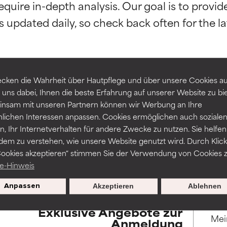
equire in-depth analysis. Our goal is to provi
rch unabhängige Studien belegt. Hervorragender Wirkstoff für 
rch unabhängige Studien belegt. Hervorragender Wirkstoff für 
-probleme.
-probleme.
erbesserung der Textur, Stabilität oder Tiefenwirkung einer For
erbesserung der Textur, Stabilität oder Tiefenwirkung einer For
cken die Wahrheit über Hautpflege und über unsere Cookies auf
 uns dabei, Ihnen die beste Erfahrung auf unserer Website zu bi
ZURÜCK ZUR SUCHE
NITTLICH
NITTLICH
nsam mit unseren Partnern können wir Werbung an Ihre
nicht irritierend, kann aber auch ästhetische, Haltbarkeits- oder
nicht irritierend, kann aber auch ästhetische, Haltbarkeits- oder
nlichen Interessen anpassen. Cookies ermöglichen auch soziale
sen, die die Verwendbarkeit einschränken.
sen, die die Verwendbarkeit einschränken.
, Ihr Internetverhalten für andere Zwecke zu nutzen. Sie helfen
dem zu verstehen, wie unsere Website genutzt wird. Durch Klick
ssar werden wissenschaftliche Studien herangezogen, die durch
Cookies akzeptieren“ stimmen Sie der Verwendung von Cookies z
und Verfügbarkeiten variieren je nach Land und Region.
Gefahr von Hautreizungen. Das Risiko wächst, wenn es mit ande
Gefahr von Hautreizungen. Das Risiko wächst, wenn es mit ande
e-Hinweis
haltsstoffen kombiniert wird.
haltsstoffen kombiniert wird.
Anpassen
Akzeptieren
Ablehnen
HT
HT
en, Entzündungen, Trockenheit etc. verursachen. Kann bei besti
en, Entzündungen, Trockenheit etc. verursachen. Kann bei besti
Exklusive Angebote zur
hilfreich sein, schadet aber insgesamt nachweislich mehr, als da
hilfreich sein, schadet aber insgesamt nachweislich mehr, als da
Anmeldung