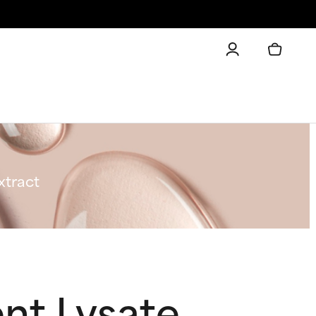
xtract
nt Lysate