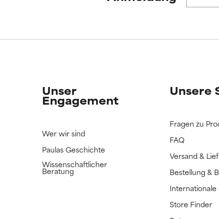
ERTET
ERTET
n Inhaltsstoff noch nicht eingestuft, da wir noch keine Gelegenhe
n Inhaltsstoff noch nicht eingestuft, da wir noch keine Gelegenhe
bnisse zu prüfen.
bnisse zu prüfen.
Unser
Unsere 
Engagement
Fragen zu Pro
Wer wir sind
FAQ
Paulas Geschichte
Versand & Lie
Wissenschaftlicher
Beratung
Bestellung & 
International
Store Finder