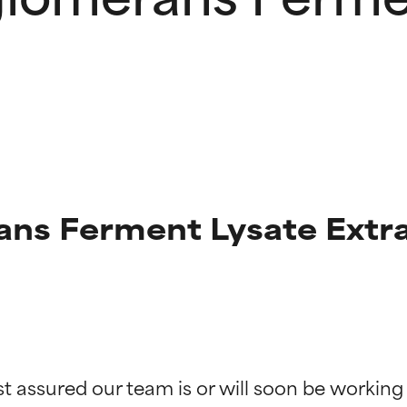
ns Ferment Lysate Extr
g der Inhaltsstoffe
g der Inhaltsstoffe
st assured our team is or will soon be working