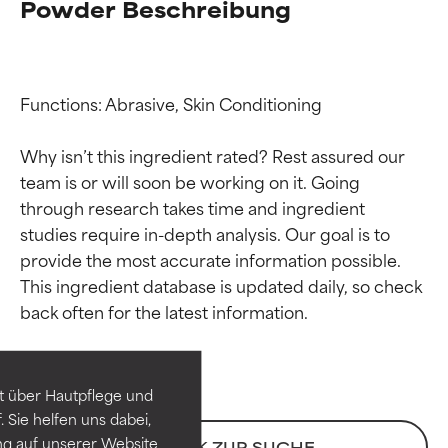
Powder Beschreibung
Functions: Abrasive, Skin Conditioning

Why isn’t this ingredient rated? Rest assured our 
team is or will soon be working on it. Going 
through research takes time and ingredient 
studies require in-depth analysis. Our goal is to 
provide the most accurate information possible. 
Bewertung der
Bewertung der
This ingredient database is updated daily, so check 
Inhaltsstoffe
Inhaltsstoffe
SEHR GUT
SEHR GUT
t über Hautpflege und
Erwiesen und durch
Erwiesen und durch
 Sie helfen uns dabei,
unabhängige Studien belegt.
unabhängige Studien belegt.
ng auf unserer Website
ZURÜCK ZUR SUCHE
Hervorragender Wirkstoff für
Hervorragender Wirkstoff für