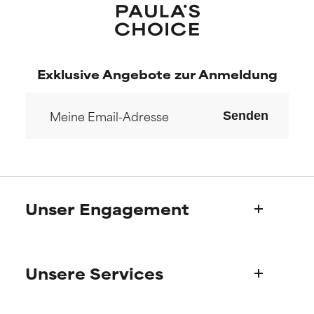
Exklusive Angebote zur Anmeldung
Senden
Unser Engagement
Wer wir sind
Unsere Services
Paulas Geschichte
Wissenschaftlicher Beratung
Fragen zu Produkten