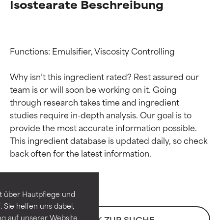
Isostearate Beschreibung
Functions: Emulsifier, Viscosity Controlling

Why isn’t this ingredient rated? Rest assured our 
team is or will soon be working on it. Going 
through research takes time and ingredient 
studies require in-depth analysis. Our goal is to 
provide the most accurate information possible. 
Bewertung der
Bewertung der
This ingredient database is updated daily, so check 
Inhaltsstoffe
Inhaltsstoffe
SEHR GUT
SEHR GUT
t über Hautpflege und
Erwiesen und durch
Erwiesen und durch
 Sie helfen uns dabei,
unabhängige Studien belegt.
unabhängige Studien belegt.
ng auf unserer Website
ZURÜCK ZUR SUCHE
Hervorragender Wirkstoff für
Hervorragender Wirkstoff für