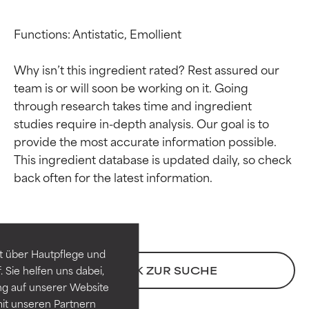
Functions: Antistatic, Emollient

Why isn’t this ingredient rated? Rest assured our 
team is or will soon be working on it. Going 
through research takes time and ingredient 
studies require in-depth analysis. Our goal is to 
provide the most accurate information possible. 
This ingredient database is updated daily, so check 
Bewertung der
Bewertung der
Inhaltsstoffe
Inhaltsstoffe
SEHR GUT
SEHR GUT
t über Hautpflege und
Erwiesen und durch
Erwiesen und durch
 Sie helfen uns dabei,
ZURÜCK ZUR SUCHE
unabhängige Studien belegt.
unabhängige Studien belegt.
ng auf unserer Website
Hervorragender Wirkstoff für
Hervorragender Wirkstoff für
it unseren Partnern
die meisten Hauttypen und -
die meisten Hauttypen und -