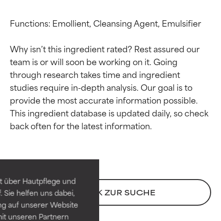
Functions: Emollient, Cleansing Agent, Emulsifier

Why isn’t this ingredient rated? Rest assured our 
team is or will soon be working on it. Going 
through research takes time and ingredient 
studies require in-depth analysis. Our goal is to 
provide the most accurate information possible. 
This ingredient database is updated daily, so check 
Bewertung der
Bewertung der
Inhaltsstoffe
Inhaltsstoffe
SEHR GUT
SEHR GUT
t über Hautpflege und
Erwiesen und durch
Erwiesen und durch
ZURÜCK ZUR SUCHE
 Sie helfen uns dabei,
unabhängige Studien belegt.
unabhängige Studien belegt.
ng auf unserer Website
Hervorragender Wirkstoff für
Hervorragender Wirkstoff für
it unseren Partnern
die meisten Hauttypen und -
die meisten Hauttypen und -