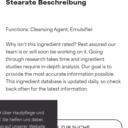
Stearate Beschreibung
Functions: Cleansing Agent, Emulsifier

Why isn’t this ingredient rated? Rest assured our 
team is or will soon be working on it. Going 
through research takes time and ingredient 
studies require in-depth analysis. Our goal is to 
provide the most accurate information possible. 
Bewertung der
Bewertung der
This ingredient database is updated daily, so check 
Inhaltsstoffe
Inhaltsstoffe
SEHR GUT
SEHR GUT
t über Hautpflege und
Erwiesen und durch
Erwiesen und durch
 Sie helfen uns dabei,
unabhängige Studien belegt.
unabhängige Studien belegt.
ng auf unserer Website
ZURÜCK ZUR SUCHE
Hervorragender Wirkstoff für
Hervorragender Wirkstoff für