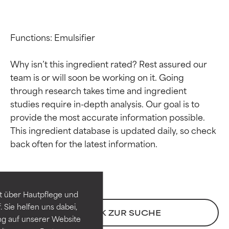
Functions: Emulsifier

Why isn’t this ingredient rated? Rest assured our 
team is or will soon be working on it. Going 
through research takes time and ingredient 
studies require in-depth analysis. Our goal is to 
provide the most accurate information possible. 
This ingredient database is updated daily, so check 
Bewertung der
Bewertung der
Inhaltsstoffe
Inhaltsstoffe
SEHR GUT
SEHR GUT
t über Hautpflege und
Erwiesen und durch
Erwiesen und durch
 Sie helfen uns dabei,
unabhängige Studien belegt.
unabhängige Studien belegt.
ZURÜCK ZUR SUCHE
ng auf unserer Website
Hervorragender Wirkstoff für
Hervorragender Wirkstoff für