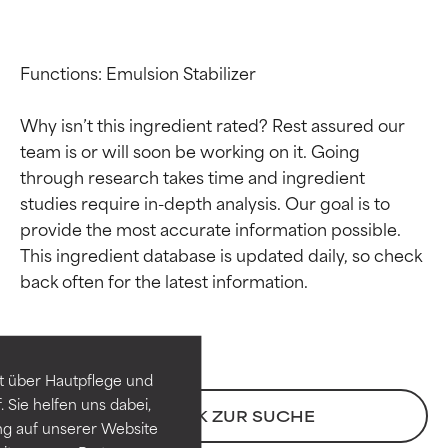
Functions: Emulsion Stabilizer

Why isn’t this ingredient rated? Rest assured our 
team is or will soon be working on it. Going 
through research takes time and ingredient 
studies require in-depth analysis. Our goal is to 
provide the most accurate information possible. 
This ingredient database is updated daily, so check 
Bewertung der
Bewertung der
Inhaltsstoffe
Inhaltsstoffe
SEHR GUT
SEHR GUT
t über Hautpflege und
Erwiesen und durch
Erwiesen und durch
 Sie helfen uns dabei,
unabhängige Studien belegt.
unabhängige Studien belegt.
ZURÜCK ZUR SUCHE
ng auf unserer Website
Hervorragender Wirkstoff für
Hervorragender Wirkstoff für