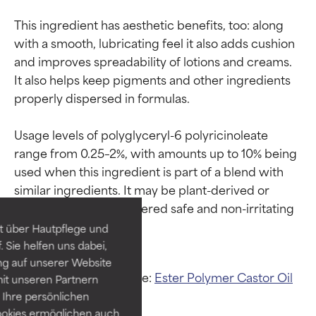
This ingredient has aesthetic benefits, too: along 
with a smooth, lubricating feel it also adds cushion 
and improves spreadability of lotions and creams. 
It also helps keep pigments and other ingredients 
properly dispersed in formulas.

Usage levels of polyglyceryl-6 polyricinoleate 
Bewertung der
Bewertung der
range from 0.25–2%, with amounts up to 10% being 
used when this ingredient is part of a blend with 
Inhaltsstoffe
Inhaltsstoffe
similar ingredients. It may be plant-derived or 
synthetic and is considered safe and non-irritating 
SEHR GUT
SEHR GUT
t über Hautpflege und
Erwiesen und durch
Erwiesen und durch
 Sie helfen uns dabei,
unabhängige Studien belegt.
unabhängige Studien belegt.
ng auf unserer Website
Hervorragender Wirkstoff für
Hervorragender Wirkstoff für
Verwandte Inhaltsstoffe:
Ester
Polymer
Castor Oil
it unseren Partnern
die meisten Hauttypen und -
die meisten Hauttypen und -
Polyglycerin-6
probleme.
probleme.
Ihre persönlichen
ookies ermöglichen auch