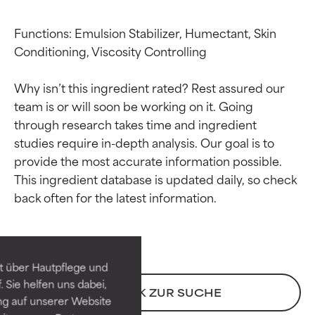
Functions: Emulsion Stabilizer, Humectant, Skin 
Conditioning, Viscosity Controlling

Why isn’t this ingredient rated? Rest assured our 
team is or will soon be working on it. Going 
through research takes time and ingredient 
studies require in-depth analysis. Our goal is to 
provide the most accurate information possible. 
This ingredient database is updated daily, so check 
Bewertung der
Bewertung der
Inhaltsstoffe
Inhaltsstoffe
SEHR GUT
SEHR GUT
t über Hautpflege und
Erwiesen und durch
Erwiesen und durch
 Sie helfen uns dabei,
unabhängige Studien belegt.
unabhängige Studien belegt.
ZURÜCK ZUR SUCHE
ng auf unserer Website
Hervorragender Wirkstoff für
Hervorragender Wirkstoff für