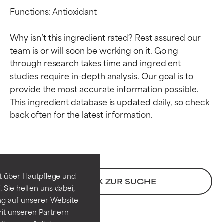
Functions: Antioxidant

Why isn’t this ingredient rated? Rest assured our 
team is or will soon be working on it. Going 
through research takes time and ingredient 
studies require in-depth analysis. Our goal is to 
provide the most accurate information possible. 
This ingredient database is updated daily, so check 
Bewertung der
Bewertung der
Inhaltsstoffe
Inhaltsstoffe
SEHR GUT
SEHR GUT
t über Hautpflege und
Erwiesen und durch
Erwiesen und durch
ZURÜCK ZUR SUCHE
 Sie helfen uns dabei,
unabhängige Studien belegt.
unabhängige Studien belegt.
ng auf unserer Website
Hervorragender Wirkstoff für
Hervorragender Wirkstoff für
it unseren Partnern
die meisten Hauttypen und -
die meisten Hauttypen und -