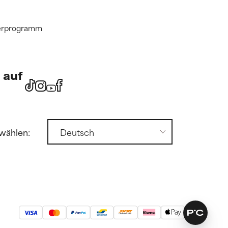
tnerprogramm
 auf
wählen: