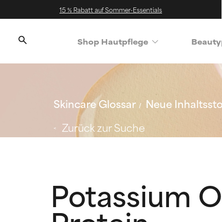
15 % Rabatt auf Sommer-Essentials
Shop Hautpflege
Beauty
Skincare Glossar
Neue Inhaltssto
Zurück zur Suche
Potassium O
Protein