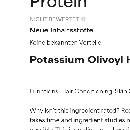
NICHT BEWERTET
Neue Inhaltsstoffe
Keine bekannten Vorteile
Potassium Olivoyl
Functions: Hair Conditioning, Skin
Bewertun
Bewertun
Why isn’t this ingredient rated? Re
takes time and ingredient studies r
SEHR GUT
SEHR GUT