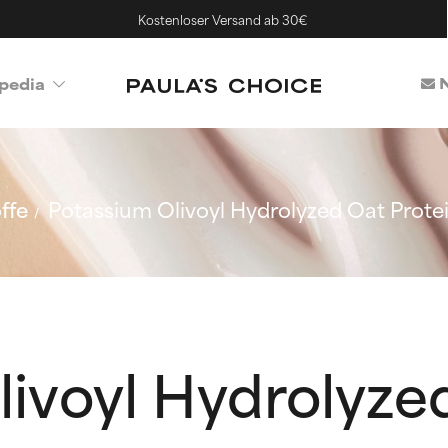
Kostenloser Versand ab 30€
N
pedia
ffe
Potassium Olivoyl Hydrolyzed Oat Prote
livoyl Hydrolyze