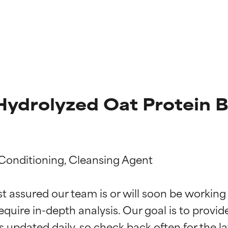
 Hydrolyzed Oat Protein 
 Conditioning, Cleansing Agent

g der Inhaltsstoffe
g der Inhaltsstoffe
st assured our team is or will soon be working
equire in-depth analysis. Our goal is to provi