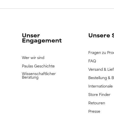
ERTET
ERTET
n Inhaltsstoff noch nicht eingestuft, da wir noch keine Gelegenhe
n Inhaltsstoff noch nicht eingestuft, da wir noch keine Gelegenhe
bnisse zu prüfen.
bnisse zu prüfen.
Unser
Unsere 
Engagement
Fragen zu Pro
Wer wir sind
FAQ
Paulas Geschichte
Versand & Lie
Wissenschaftlicher
Beratung
Bestellung & 
International
Store Finder
Retouren
Presse