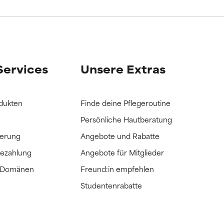
it hatten, die
it hatten, die
Services
Unsere Extras
dukten
Finde deine Pflegeroutine
Persönliche Hautberatung
ferung
Angebote und Rabatte
Bezahlung
Angebote für Mitglieder
e Domänen
Freund:in empfehlen
Studentenrabatte