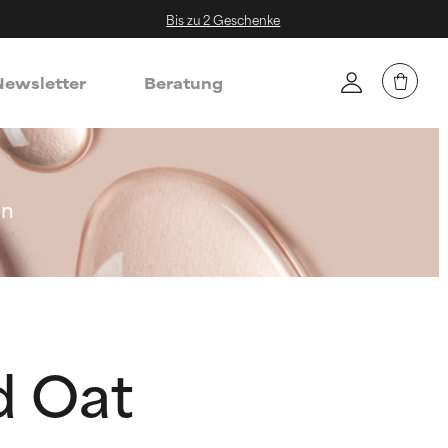
Bis zu 2 Geschenke
ewsletter
Beratung
in
d Oat