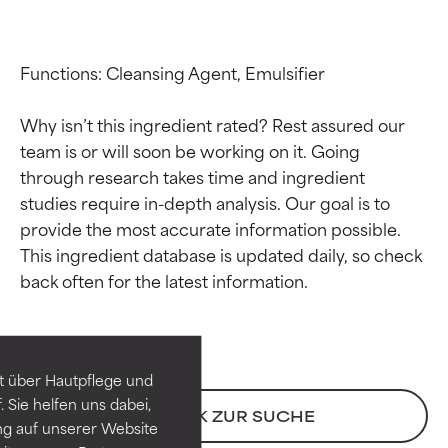
Functions: Cleansing Agent, Emulsifier

Why isn’t this ingredient rated? Rest assured our 
team is or will soon be working on it. Going 
through research takes time and ingredient 
studies require in-depth analysis. Our goal is to 
provide the most accurate information possible. 
This ingredient database is updated daily, so check 
Bewertung der
Bewertung der
Inhaltsstoffe
Inhaltsstoffe
SEHR GUT
SEHR GUT
t über Hautpflege und
Erwiesen und durch
Erwiesen und durch
 Sie helfen uns dabei,
unabhängige Studien belegt.
unabhängige Studien belegt.
ZURÜCK ZUR SUCHE
ng auf unserer Website
Hervorragender Wirkstoff für
Hervorragender Wirkstoff für