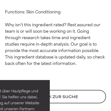
Functions: Skin Conditioning

Why isn’t this ingredient rated? Rest assured our 
team is or will soon be working on it. Going 
through research takes time and ingredient 
studies require in-depth analysis. Our goal is to 
provide the most accurate information possible. 
This ingredient database is updated daily, so check 
Bewertung der
Bewertung der
Inhaltsstoffe
Inhaltsstoffe
SEHR GUT
SEHR GUT
t über Hautpflege und
Erwiesen und durch
Erwiesen und durch
ZURÜCK ZUR SUCHE
 Sie helfen uns dabei,
unabhängige Studien belegt.
unabhängige Studien belegt.
ng auf unserer Website
Hervorragender Wirkstoff für
Hervorragender Wirkstoff für
it unseren Partnern
die meisten Hauttypen und -
die meisten Hauttypen und -