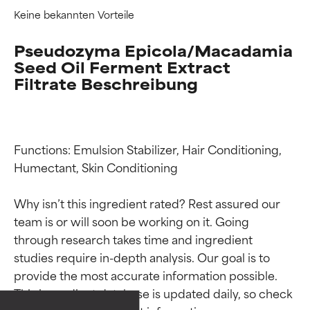
Keine bekannten Vorteile
Pseudozyma Epicola/Macadamia
Seed Oil Ferment Extract
Filtrate Beschreibung
Functions: Emulsion Stabilizer, Hair Conditioning, 
Humectant, Skin Conditioning

Why isn’t this ingredient rated? Rest assured our 
team is or will soon be working on it. Going 
through research takes time and ingredient 
Bewertung der
Bewertung der
studies require in-depth analysis. Our goal is to 
Inhaltsstoffe
Inhaltsstoffe
provide the most accurate information possible. 
This ingredient database is updated daily, so check 
SEHR GUT
SEHR GUT