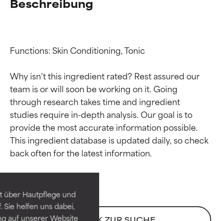
Beschreibung
Functions: Skin Conditioning, Tonic

Why isn’t this ingredient rated? Rest assured our 
team is or will soon be working on it. Going 
through research takes time and ingredient 
studies require in-depth analysis. Our goal is to 
provide the most accurate information possible. 
Bewertung der
Bewertung der
This ingredient database is updated daily, so check 
Inhaltsstoffe
Inhaltsstoffe
SEHR GUT
SEHR GUT
t über Hautpflege und
Erwiesen und durch
Erwiesen und durch
 Sie helfen uns dabei,
unabhängige Studien belegt.
unabhängige Studien belegt.
ng auf unserer Website
ZURÜCK ZUR SUCHE
Hervorragender Wirkstoff für
Hervorragender Wirkstoff für