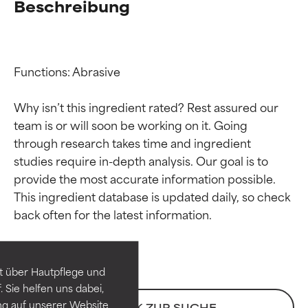
Beschreibung
Functions: Abrasive

Why isn’t this ingredient rated? Rest assured our 
team is or will soon be working on it. Going 
through research takes time and ingredient 
studies require in-depth analysis. Our goal is to 
provide the most accurate information possible. 
Bewertung der
Bewertung der
This ingredient database is updated daily, so check 
Inhaltsstoffe
Inhaltsstoffe
SEHR GUT
SEHR GUT
t über Hautpflege und
Erwiesen und durch
Erwiesen und durch
 Sie helfen uns dabei,
unabhängige Studien belegt.
unabhängige Studien belegt.
ng auf unserer Website
ZURÜCK ZUR SUCHE
Hervorragender Wirkstoff für
Hervorragender Wirkstoff für