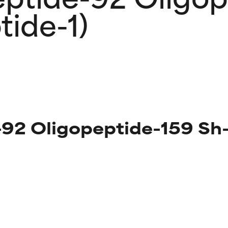
ide-1)
-92 Oligopeptide-159 Sh-
g der Inhaltsstoffe
g der Inhaltsstoffe