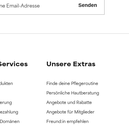
ss es hilft.
ss es hilft.
Senden
it hatten, die
it hatten, die
Services
Unsere Extras
dukten
Finde deine Pflegeroutine
Persönliche Hautberatung
ferung
Angebote und Rabatte
Bezahlung
Angebote für Mitglieder
e Domänen
Freund:in empfehlen