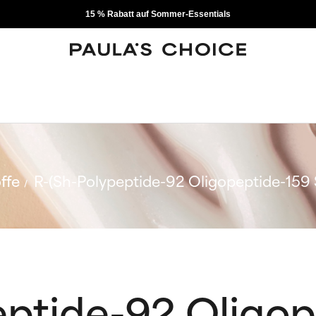
15 % Rabatt auf Sommer-Essentials
ffe
R-(Sh-Polypeptide-92 Oligopeptide-159 
eptide-92 Oligop