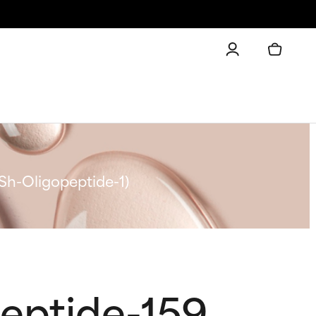
Sh-Oligopeptide-1)
eptide-159