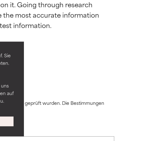
 on it. Going through research 
de the most accurate information 
die meisten
die meisten
mel.
mel.
. Sie
eten.
 andere
 andere
n
 uns
en auf
u.
 Expert:innen geprüft wurden. Die Bestimmungen
ren
ren
mmten
mmten