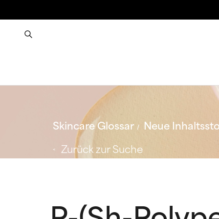
Skincare Glossar
Neue Inhaltssto
Zurück zur Suche
R-(Sh-Polyp