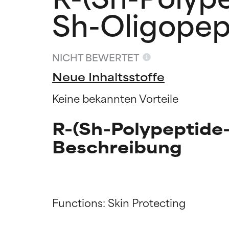
Sh-Oligopept
NICHT BEWERTET
Neue Inhaltsstoffe
Keine bekannten Vorteile
R-(Sh-Polypeptide
Beschreibung
Functions: Skin Protecting

Bewertun
Bewertun