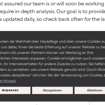
st assured our team is or will soon be working
equire in-depth analysis. Our goal is to provi
rch unabhängige Studien belegt. Hervorragender Wirkstoff für 
rch unabhängige Studien belegt. Hervorragender Wirkstoff für 
-probleme.
-probleme.
erbesserung der Textur, Stabilität oder Tiefenwirkung einer For
erbesserung der Textur, Stabilität oder Tiefenwirkung einer For
cken die Wahrheit über Hautpflege und über unsere Cookies auf
 uns dabei, Ihnen die beste Erfahrung auf unserer Website zu bi
NITTLICH
NITTLICH
ZURÜCK ZUR SUCHE
nsam mit unseren Partnern können wir Werbung an Ihre
nicht irritierend, kann aber auch ästhetische, Haltbarkeits- oder
nicht irritierend, kann aber auch ästhetische, Haltbarkeits- oder
nlichen Interessen anpassen. Cookies ermöglichen auch soziale
sen, die die Verwendbarkeit einschränken.
sen, die die Verwendbarkeit einschränken.
, Ihr Internetverhalten für andere Zwecke zu nutzen. Sie helfen
dem zu verstehen, wie unsere Website genutzt wird. Durch Klick
Cookies akzeptieren“ stimmen Sie der Verwendung von Cookies z
ssar werden wissenschaftliche Studien herangezogen, die durch
Gefahr von Hautreizungen. Das Risiko wächst, wenn es mit ande
Gefahr von Hautreizungen. Das Risiko wächst, wenn es mit ande
e-Hinweis
und Verfügbarkeiten variieren je nach Land und Region.
haltsstoffen kombiniert wird.
haltsstoffen kombiniert wird.
Anpassen
Akzeptieren
Ablehnen
HT
HT
en, Entzündungen, Trockenheit etc. verursachen. Kann bei besti
en, Entzündungen, Trockenheit etc. verursachen. Kann bei besti