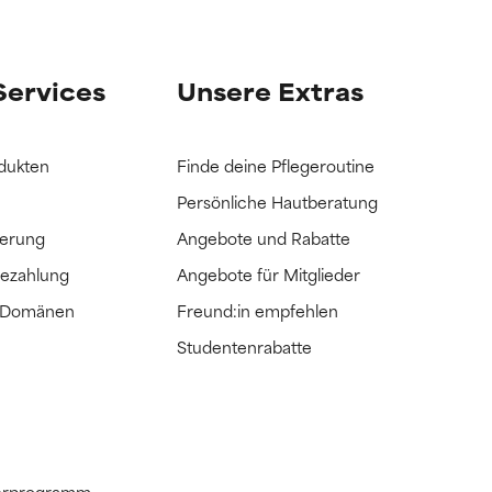
it hatten, die
it hatten, die
Services
Unsere Extras
dukten
Finde deine Pflegeroutine
Persönliche Hautberatung
ferung
Angebote und Rabatte
Bezahlung
Angebote für Mitglieder
e Domänen
Freund:in empfehlen
Studentenrabatte
tnerprogramm