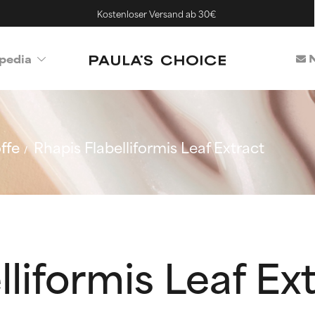
Kostenloser Versand ab 30€
N
pedia
ffe
Rhapis Flabelliformis Leaf Extract
lliformis Leaf Ex