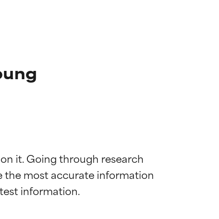
ibung
 on it. Going through research 
de the most accurate information 
die meisten
die meisten