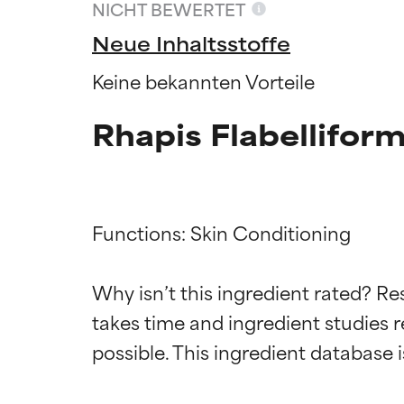
NICHT BEWERTET
Neue Inhaltsstoffe
Keine bekannten Vorteile
Rhapis Flabellifor
Functions: Skin Conditioning

Why isn’t this ingredient rated? Re
Bewertun
Bewertun
takes time and ingredient studies r
SEHR GUT
SEHR GUT
Erwiesen und du
Erwiesen und du