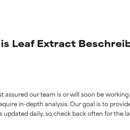
mis Leaf Extract Beschre
st assured our team is or will soon be working
g der Inhaltsstoffe
g der Inhaltsstoffe
equire in-depth analysis. Our goal is to provi
rch unabhängige Studien belegt. Hervorragender Wirkstoff für 
rch unabhängige Studien belegt. Hervorragender Wirkstoff für 