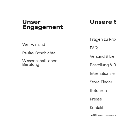
n Inhaltsstoff noch nicht eingestuft, da wir noch keine Gelegenhe
n Inhaltsstoff noch nicht eingestuft, da wir noch keine Gelegenhe
bnisse zu prüfen.
bnisse zu prüfen.
Unser
Unsere 
Engagement
Fragen zu Pro
Wer wir sind
FAQ
Paulas Geschichte
Versand & Lie
Wissenschaftlicher
Beratung
Bestellung & 
International
Store Finder
Retouren
Presse
Kontakt
Affiliate-Par