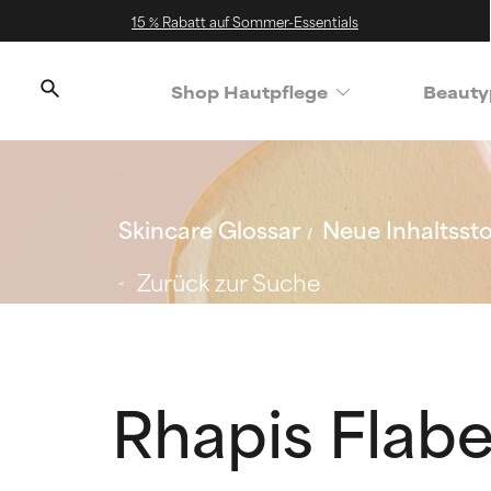
15 % Rabatt auf Sommer-Essentials
Shop Hautpflege
Beauty
Skincare Glossar
Neue Inhaltssto
Zurück zur Suche
Rhapis Flabe