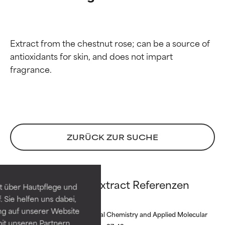
Extract from the chestnut rose; can be a source of 
antioxidants for skin, and does not impart 
Bewertung der
Bewertung der
ZURÜCK ZUR SUCHE
Inhaltsstoffe
Inhaltsstoffe
SEHR GUT
SEHR GUT
Rosa Roxburghii Extract Referenzen
t über Hautpflege und
Erwiesen und durch
Erwiesen und durch
 Sie helfen uns dabei,
unabhängige Studien belegt.
unabhängige Studien belegt.
ng auf unserer Website
Hervorragender Wirkstoff für
Hervorragender Wirkstoff für
International Journal of Clinical Chemistry and Applied Molecular
it unseren Partnern
die meisten Hauttypen und -
die meisten Hauttypen und -