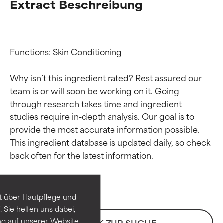
Extract Beschreibung
Functions: Skin Conditioning

Why isn’t this ingredient rated? Rest assured our 
team is or will soon be working on it. Going 
through research takes time and ingredient 
studies require in-depth analysis. Our goal is to 
provide the most accurate information possible. 
Bewertung der
Bewertung der
This ingredient database is updated daily, so check 
Inhaltsstoffe
Inhaltsstoffe
SEHR GUT
SEHR GUT
t über Hautpflege und
Erwiesen und durch
Erwiesen und durch
 Sie helfen uns dabei,
unabhängige Studien belegt.
unabhängige Studien belegt.
ng auf unserer Website
ZURÜCK ZUR SUCHE
Hervorragender Wirkstoff für
Hervorragender Wirkstoff für