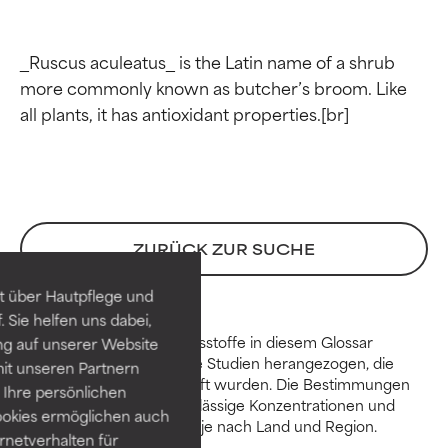
_Ruscus aculeatus_ is the Latin name of a shrub 
more commonly known as butcher’s broom. Like 
Bewertung der
Bewertung der
Inhaltsstoffe
Inhaltsstoffe
ZURÜCK ZUR SUCHE
SEHR GUT
SEHR GUT
t über Hautpflege und
Erwiesen und durch
Erwiesen und durch
 Sie helfen uns dabei,
unabhängige Studien belegt.
unabhängige Studien belegt.
Zur Beurteilung der Inhaltsstoffe in diesem Glossar
ng auf unserer Website
Hervorragender Wirkstoff für
Hervorragender Wirkstoff für
werden wissenschaftliche Studien herangezogen, die
it unseren Partnern
die meisten Hauttypen und -
die meisten Hauttypen und -
durch Expert:innen geprüft wurden. Die Bestimmungen
probleme.
probleme.
Ihre persönlichen
über Beschränkungen, zulässige Konzentrationen und
ookies ermöglichen auch
Verfügbarkeiten variieren je nach Land und Region.
GUT
GUT
ernetverhalten für